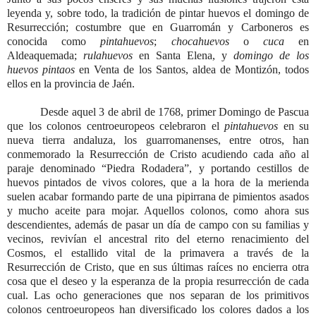
leyenda y, sobre todo, la tradición de pintar huevos el domingo de
Resurrección; costumbre que en Guarromán y Carboneros es
conocida como
pintahuevos
;
chocahuevos
o
cuca
en
Aldeaquemada;
rulahuevos
en Santa Elena, y
domingo de los
huevos pintaos
en Venta de los Santos, aldea de Montizón, todos
ellos en la provincia de Jaén.
Desde aquel 3 de abril de 1768, primer Domingo de Pascua
que los colonos centroeuropeos celebraron el
pintahuevos
en su
nueva tierra andaluza, los guarromanenses, entre otros, han
conmemorado la Resurrección de Cristo acudiendo cada año al
paraje denominado “Piedra Rodadera”, y portando cestillos de
huevos pintados de vivos colores, que a la hora de la merienda
suelen acabar formando parte de una pipirrana de pimientos asados
y mucho aceite para mojar. Aquellos colonos, como ahora sus
descendientes, además de pasar un día de campo con su familias y
vecinos, revivían el ancestral rito del eterno renacimiento del
Cosmos, el estallido vital de la primavera a través de la
Resurrección de Cristo, que en sus últimas raíces no encierra otra
cosa que el deseo y la esperanza de la propia resurrección de cada
cual. Las ocho generaciones que nos separan de los primitivos
colonos centroeuropeos han diversificado los colores dados a los