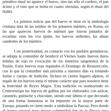
primitivo ritual no aparece el huevo, sino tan sólo el cordero, el pan
ácimo y el vino que se bebía en cuatro ofrendas, según el ritual del
Hallel.
La primera noticia que del huevo se tiene en la simbología
cristiana data de las tumbas de los primeros mártires, en Roma, en
las que aparecen huevos de mármol que fueron pintados de
escarlata: eran los
ova ígnita
, los huevos ardientes, las almas
candentes de los mártires.
Con posterioridad, en contacto con los pueblos germánicos,
se adopta la costumbre de bendecir el Viernes Santo huevos duros
teñidos de rojo en evocación de los misterios sangrientos de la
Pasión. Estos huevos eran regalados el Domingo de Resurrección,
con lo que la costumbre más próxima a nuestros días va tomando
forma y cuerpo de tradición. Incluso en ciertos lugares alpinos, el
regalo de los huevos toma el mismo carácter que para nosotros tiene
la festividad de Reyes Magos. Esta tradición va sustituyendo en
Centroeuropa los huevos de gallina por los elaborados con azúcar,
caramelo, guirlache y chocolate, siendo este último el que decorado
de una forma fantasiosa se ha impuesto en la mayor parte de
Europa, pasando en cierto modo a simbolizar la Pascua. Pero donde
el huevo pascual tuvo mayor solemnidad fue en la Pascua rusa