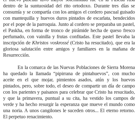
dentro de la suntuosidad del rito ortodoxo. Durante tres días se
consumía y se compartía con los amigos el cordero pascual guisado
con mantequilla y huevos duros pintados de escarlata, bendecidos
por el pope de la parroquia. Junto al cordero se preparaba un pastel,
el Paskha, en forma de tronco de pirámide hecha de queso fresco
perfumado, con vainilla y frutas confitadas. Este pastel llevaba la
inscripción de
Khristos voskrossé
(Cristo ha resucitado), que era la
gloriosa salutación entre amigos y familiares en la mañana de
Resurrección.
En la comarca de las Nuevas Poblaciones de Sierra Morena
ha quedado la llamada “pipirrana de pintahuevos”, con mucho
aceite en el que mojar, pimientos asados, atún y los huevos
pintados, pero, sobre todo, el deseo de compartir un día de campo
con los parientes y paisanos para celebrar que Cristo ha resucitado,
y que la primavera, puntual a su cita, ha vestido los campos de
verde y ha hecho resurgir la esperanza que mueve el mundo como
una noria. A unos cangilones le suceden otros... El eterno retorno.
El perpetuo renacimiento.