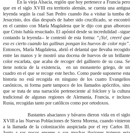
En la vieja Alsacia, región que hoy pertenece a Francia pero
que en el siglo XVIII era territorio alemán, se cuenta una antigua
leyenda según la cual San Pedro cuando iba a visitar la tumba de
Jesucristo, dos días después de haber sido crucificado, se encontró
en el camino con María Magdalena que le dijo con gran alborozo
que Cristo había resucitado. El apóstol desde su incredulidad –sigue
contando la leyenda-- le contestó de esta forma:
“¡Ya!, creeré que
eso es cierto cuando las gallinas pongan los huevos de color rojo”
.
Entonces, María Magdalena, abrió el delantal que llevaba recogido
entre las manos y le mostró una docena de huevos de un brillante
color escarlata, que acaba de recoger del gallinero de su casa. Se
tiene noticia de la existencia, en un monasterio griego, de un
cuadro en el que se recoge este hecho. Como puede suponerse esta
historia no está recogida en ninguno de los cuatro Evangelios
canónicos, ni forma parte tampoco de los llamados apócrifos, sino
que se trata de una narración perteneciente al folclore y la cultura
tradicional de algunas regiones de Alemania, Francia, e incluso
Rusia, recogidas tanto por católicos como por ortodoxos.
Bastantes alsacianos y bávaros dieron vida en el siglo
XVIII a las Nuevas Poblaciones de Sierra Morena, cuando vinieron
a la llamada de la colonización auspiciada por el rey Carlos III.
Junto a sus pocos enseres y sus muchas ilusiones trajeron esta