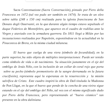
Sacra Conversazione
(Sacra Conversación), pintado por Piero della
Francesca en 1472 (tal vez pudo ser también en 1474). Se trata de un oleo
sobre tabla (248 x 150 cm) realizada para la iglesia franciscana de San
Donato degli Osservanti, en la que durante algún tiempo estuvo sepultado el
duque Federico de Montefeltro, que aparece en el cuadro de rodillas ante la
Virgen y ataviado con la armadura guerrera. En 1811 llegó a Milán por las
incautaciones realizadas por Napoleón, exponiéndose en la actualidad en la
Pinacoteca de Brera, en la misma ciudad milanesa.
El huevo que cuelga de una viera (símbolo de fecundidad), en la
parte superior, ha sido objeto de múltiples interpretaciones: Puede ser tenido
como símbolo de vida o de nacimiento. Su situación justamente en el eje del
ombligo de Jesús Niño, con la inclusión de un collar de coral rojo que porta
sobre su pecho (símbolo premonitorio de la sangre derramada en la futura
crucifixión), representa aquí la esperanza en la resurrección y la misión
salvífica de Cristo. Este cuadro inspiró la obra de Dalí titulada la
Madonna
de Port Lligat,
en la que el huevo que pende de la concha de una vieira sigue
estando en el eje del ombligo del Niño, tal vez con el mismo significado dado
por Piero della Francesca, pero representando al “huevo cósmico” tan
presente en la obra daliniana.