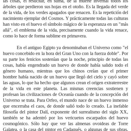
las cosas, el resucitar, en suma, de la muerte invernal todos los
árboles que perdieron sus hojas en el otoño. Es la llegada del verde
de la vida, de los verdes apagados que renacen. Es la repetición del
nacimiento ejemplar del Cosmos. Y prácticamente todas las culturas
han visto en el huevo el símbolo mágico de la esperanza en un "más
allá", el emblema de la vida, precisamente cuando la vida renace,
como lo hace de forma sublime en primavera.
En el antiguo Egipto ya denominaban el Universo como "el
huevo concebido en la hora del Gran Uno con la fuerza doble". Por
su parte los fenicios sostenían que la noche, principio de todas las
cosas, había engendrado un huevo de donde había salido todo el
género humano, mientras que los chinos creían que el primer
hombre había nacido de un huevo que llegó del cielo y cayó sobre
las aguas, lo que ha hecho que algunos crean el origen extraterrestre
de la vida en este planeta. Las mismas creencias sostienen y
profesan las civilizaciones de Oceanía cuando de la concepción del
Universo se trata. Para Orfeo, el mundo nace de un huevo inmenso
que encerraba el caos, de donde salió todo lo creado. La inefable
filosofía del pintor Dalí, exponente del surrealismo del siglo XX,
también se ha adentró por los vericuetos escarpados del huevo
cosmogónico. Sólo hay que ver las almenas ovoideas de Torre
Galatea, o la casa del pintor en Cadaqués, o algunas de sus obras,