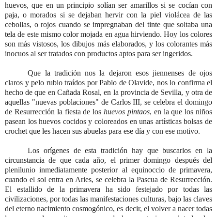
huevos, que en un principio solían ser amarillos si se cocían con
paja, o morados si se dejaban hervir con la piel violácea de las
cebollas, o rojos cuando se impregnaban del tinte que soltaba una
tela de este mismo color mojada en agua hirviendo. Hoy los colores
son más vistosos, los dibujos más elaborados, y los colorantes más
inocuos al ser tratados con productos aptos para ser ingeridos.
Que la tradición nos la dejaron esos jiennenses de ojos
claros y pelo rubio traídos por Pablo de Olavide, nos lo confirma el
hecho de que en Cañada Rosal, en la provincia de Sevilla, y otra de
aquellas "nuevas poblaciones" de Carlos III, se celebra el domingo
de Resurrección la fiesta de los
huevos pintaos
, en la que los niños
pasean los huevos cocidos y coloreados en unas artísticas bolsas de
crochet que les hacen sus abuelas para ese día y con ese motivo.
Los orígenes de esta tradición hay que buscarlos en la
circunstancia de que cada año, el primer domingo después del
plenilunio inmediatamente posterior al equinoccio de primavera,
cuando el sol entra en Aries, se celebra la Pascua de Resurrección.
El estallido de la primavera ha sido festejado por todas las
civilizaciones, por todas las manifestaciones culturas, bajo las claves
del eterno nacimiento cosmogónico, es decir, el volver a nacer todas