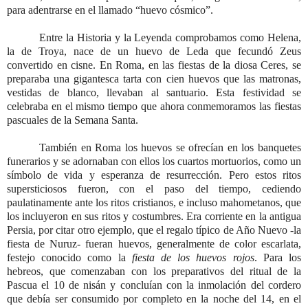
para adentrarse en el llamado “huevo cósmico”.
Entre la Historia y la Leyenda comprobamos como Helena,
la de Troya, nace de un huevo de Leda que fecundó Zeus
convertido en cisne. En Roma, en las fiestas de la diosa Ceres, se
preparaba una gigantesca tarta con cien huevos que las matronas,
vestidas de blanco, llevaban al santuario. Esta festividad se
celebraba en el mismo tiempo que ahora conmemoramos las fiestas
pascuales de la Semana Santa.
También en Roma los huevos se ofrecían en los banquetes
funerarios y se adornaban con ellos los cuartos mortuorios, como un
símbolo de vida y esperanza de resurrección. Pero estos ritos
supersticiosos fueron, con el paso del tiempo, cediendo
paulatinamente ante los ritos cristianos, e incluso mahometanos, que
los incluyeron en sus ritos y costumbres. Era corriente en la antigua
Persia, por citar otro ejemplo, que el regalo típico de Año Nuevo -la
fiesta de Nuruz- fueran huevos, generalmente de color escarlata,
festejo conocido como la
fiesta de los huevos rojos
. Para los
hebreos, que comenzaban con los preparativos del ritual de la
Pascua el 10 de nisán y concluían con la inmolación del cordero
que debía ser consumido por completo en la noche del 14, en el