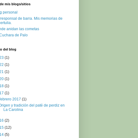
de mis blogs/sitios
g personal
responsal de barra. Mis memorias de
ertulia.
de anidan las cometas
Cuchara de Palo
o del blog
23
(1)
22
(1)
21
(1)
20
(1)
18
(1)
17
(1)
febrero 2017
(1)
Origen y tradición del paté de perdiz en
La Carolina
16
(2)
15
(12)
14
(5)