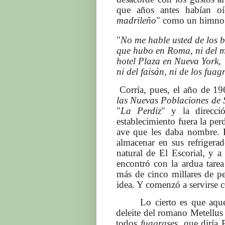
que años antes habían o
madrileño
" como un himno d
"
No me hable usted de los 
que hubo en Roma, ni del 
hotel Plaza en Nueva York,
ni del faisán, ni de los fua
Corría, pues, el año de 1
las Nuevas Poblaciones de
"
La Perdiz
" y la direcció
establecimiento fuera la per
ave que les daba nombre. E
almacenar en sus refrigera
natural de El Escorial, y a
encontró con la ardua tarea
más de cinco millares de pe
idea. Y comenzó a servirse 
Lo cierto es que aque
deleite del romano Metellus 
todos
fuagrases
, que diría