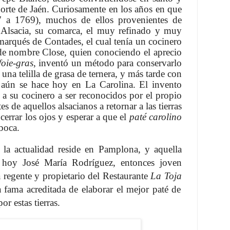
norte de Jaén. Curiosamente en los años en que
7 a 1769), muchos de ellos provenientes de
 Alsacia, su comarca, el muy refinado y muy
l marqués de Contades, el cual tenía un cocinero
 de nombre Close, quien conociendo el aprecio
foie-gras
, inventó un método para conservarlo
una telilla de grasa de ternera, y más tarde con
 aún se hace hoy en La Carolina. El invento
 a su cocinero a ser reconocidos por el propio
s de aquellos alsacianos a retornar a las tierras
cerrar los ojos y esperar a que el
paté carolino
boca.
la actualidad reside en Pamplona, y aquella
o hoy José María Rodríguez, entonces joven
 regente y propietario del Restaurante
La Toja
a fama acreditada de elaborar el mejor paté de
or estas tierras.