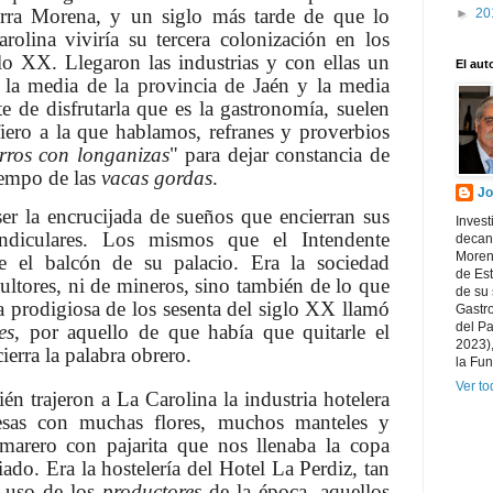
rra Morena, y un siglo más tarde de que lo
►
20
rolina viviría su tercera colonización en los
lo XX. Llegaron las industrias y con ellas un
El aut
 la media de la provincia de Jaén y la media
te de disfrutarla que es la gastronomía, suelen
fiero a la que hablamos, refranes y proverbios
erros con longanizas
" para dejar constancia de
iempo de las
vacas gordas
.
Jo
la encrucijada de sueños que encierran sus
Invest
endiculares. Los mismos que el Intendente
decano
Morena
e el balcón de su palacio. Era la sociedad
de Es
ultores, ni de mineros, sino también de lo que
de su 
a prodigiosa de los sesenta del siglo XX llamó
Gastr
del P
es
, por aquello de que había que quitarle el
2023),
ierra la palabra obrero.
la Fun
Ver to
én trajeron a La Carolina la industria hotelera
esas con muchas flores, muchos manteles y
marero con pajarita que nos llenaba la copa
do. Era la hostelería del Hotel La Perdiz, tan
l uso de los
productores
de la época, aquellos