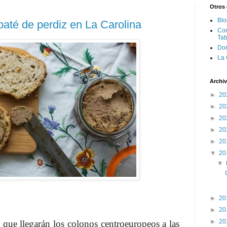
Otros 
Blo
 paté de perdiz en La Carolina
Cor
Tab
Don
La 
Archiv
►
20
►
20
►
20
►
20
►
20
▼
20
▼
►
20
►
20
►
20
 que llegarán los colonos centroeuropeos a las