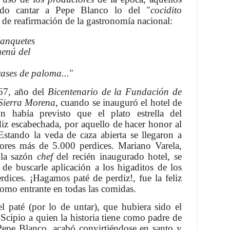
ído cantar a Pepe Blanco lo del "
cocidito
e reafirmación de la gastronomía nacional:
banquetes
menú del
grases de paloma...
"
967, año del
Bicentenario de la Fundación de
 Sierra Morena
, cuando se inauguró el hotel de
n había previsto que el plato estrella del
diz escabechada, por aquello de hacer honor al
stando la veda de caza abierta se llegaron a
dores más de 5.000 perdices. Mariano Varela,
 la sazón
chef
del recién inaugurado hotel, se
 de buscarle aplicación a los higaditos de los
rdices. ¡Hagamos paté de perdiz!, fue la feliz
como entrante en todas las comidas.
l paté (por lo de untar), que hubiera sido el
Scipio a quien la historia tiene como padre de
 Pepe Blanco, acabó convirtiéndose en santo y