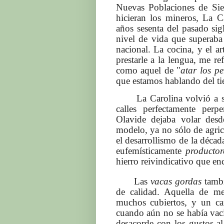
Nuevas Poblaciones de Sie
hicieran los mineros, La Ca
años sesenta del pasado sig
nivel de vida que superaba
nacional. La cocina, y el ar
prestarle a la lengua, me re
como aquel de "
atar los p
que estamos hablando del t
La Carolina volvió a ser 
calles perfectamente perp
Olavide dejaba volar desd
modelo, ya no sólo de agric
el desarrollismo de la décad
eufemísticamente
productor
hierro reivindicativo que enc
Las
vacas gordas
tambi
de calidad. Aquella de m
muchos cubiertos, y un ca
cuando aún no se había vacia
desacorde con los gustos a