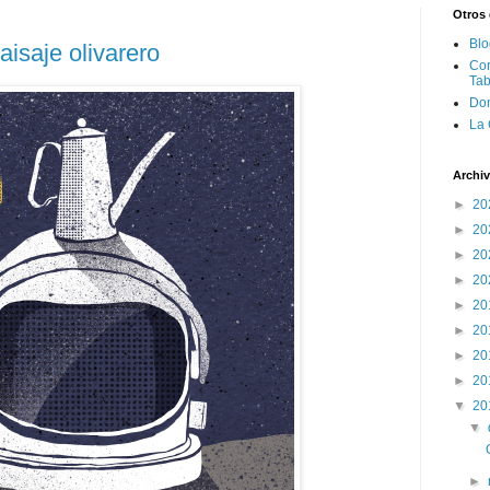
Otros 
Blo
aisaje olivarero
Cor
Tab
Don
La 
Archiv
►
20
►
20
►
20
►
20
►
20
►
20
►
20
►
20
▼
20
▼
►