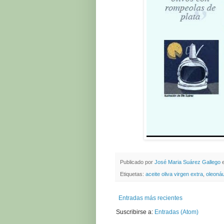
Publicado por
José Maria Suárez Gallego
Etiquetas:
aceite oliva virgen extra
,
oleoná
Entradas más recientes
Suscribirse a:
Entradas (Atom)