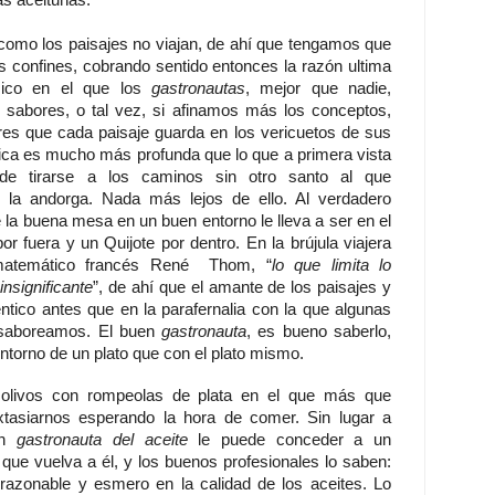
como los paisajes no viajan, de ahí que tengamos que
us confines, cobrando sentido entonces la razón ultima
mico en el que los
gastronautas
, mejor que nadie,
 sabores, o tal vez, si afinamos más los conceptos,
s que cada paisaje guarda en los vericuetos de sus
mica es mucho más profunda que lo que a primera vista
de tirarse a los caminos sin otro santo al que
 la andorga. Nada más lejos de ello. Al verdadero
 la buena mesa en un buen entorno le lleva a ser en el
 fuera y un Quijote por dentro. En la brújula viajera
 matemático francés René Thom, “
lo que limita lo
insignificante
”, de ahí que el amante de los paisajes y
ntico antes que en la parafernalia con la que algunas
saboreamos. El buen
gastronauta
, es bueno saberlo,
torno de un plato que con el plato mismo.
olivos con rompeolas de plata en el que más que
tasiarnos esperando la hora de comer. Sin lugar a
un
gastronauta del aceite
le puede conceder a un
 que vuelva a él, y los buenos profesionales lo saben:
o razonable y esmero en la calidad de los aceites. Lo