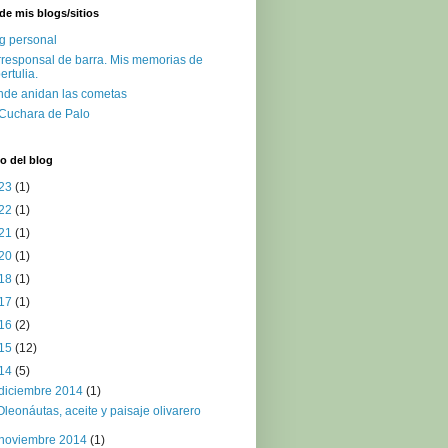
de mis blogs/sitios
g personal
responsal de barra. Mis memorias de
ertulia.
de anidan las cometas
Cuchara de Palo
o del blog
23
(1)
22
(1)
21
(1)
20
(1)
18
(1)
17
(1)
16
(2)
15
(12)
14
(5)
diciembre 2014
(1)
Oleonáutas, aceite y paisaje olivarero
noviembre 2014
(1)