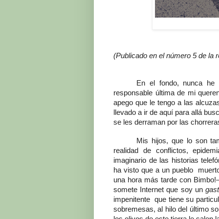
(Publicado en el número 5 de la
En el fondo, nunca he l
responsable última de mi querenc
apego que le tengo a las alcuzas
llevado a ir de aquí para allá bus
se les derraman por las chorrera
Mis hijos, que lo son ta
realidad de conflictos, epid
imaginario de las historias tele
ha visto que a un pueblo muer
una hora más tarde con Bimbo!— m
somete Internet que soy un
gast
impenitente que tiene su particu
sobremesas, al hilo del último s
los olivos de este tierra le salen 