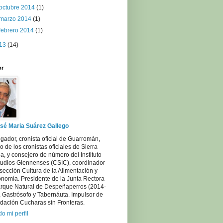
octubre 2014
(1)
marzo 2014
(1)
febrero 2014
(1)
13
(14)
or
sé Maria Suárez Gallego
igador, cronista oficial de Guarromán,
 de los cronistas oficiales de Sierra
, y consejero de número del Instituto
tudios Giennenses (CSIC), coordinador
sección Cultura de la Alimentación y
onomía. Presidente de la Junta Rectora
arque Natural de Despeñaperros (2014-
 Gastrósofo y Tabernáuta. Impulsor de
dación Cucharas sin Fronteras.
do mi perfil