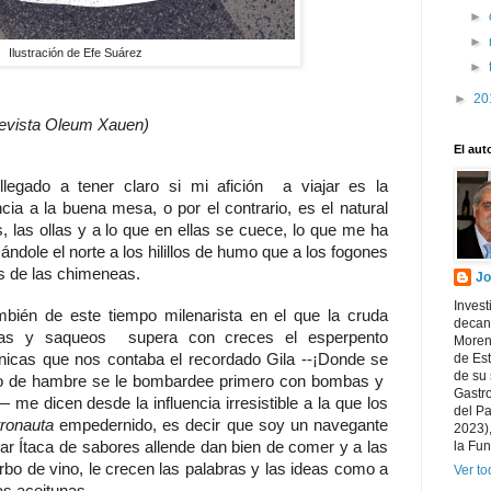
►
►
Ilustración de Efe Suárez
►
►
20
 revista Oleum Xauen)
El aut
legado a tener claro si mi afición a viajar es la
ia a la buena mesa, o por el contrario, es el natural
, las ollas y a lo que en ellas se cuece, lo que me ha
cándole el norte a los hilillos de humo que a los fogones
s de las chimeneas.
Jo
Invest
mbién de este tiempo milenarista en el que la cruda
decano
emias y saqueos supera con creces el esperpento
Morena
fónicas que nos contaba el recordado Gila --¡Donde se
de Es
de su 
to de hambre se le bombardee primero con bombas y
Gastr
e dicen desde la influencia irresistible a la que los
del P
ronauta
empedernido, es decir que soy un navegante
2023),
lar Ítaca de sabores allende dan bien de comer y a las
la Fun
orbo de vino, le crecen las palabras y las ideas como a
Ver to
las aceitunas.