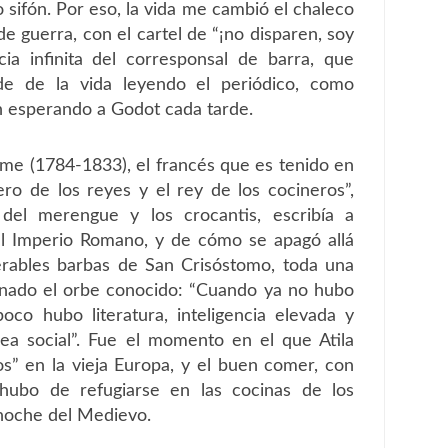
 sifón. Por eso, la vida me cambió el chaleco
de guerra, con el cartel de “¡no disparen, soy
ncia infinita del corresponsal de barra, que
de de la vida leyendo el periódico, como
n esperando a Godot cada tarde.
me (1784-1833), el francés que es tenido en
ero de los reyes y el rey de los cocineros”,
del merengue y los crocantis, escribía a
l Imperio Romano, y de cómo se apagó allá
nerables barbas de San Crisóstomo, toda una
minado el orbe conocido: “Cuando ya no hubo
co hubo literatura, inteligencia elevada y
 idea social”. Fue el momento en el que Atila
s” en la vieja Europa, y el buen comer, con
, hubo de refugiarse en las cocinas de los
 noche del Medievo.