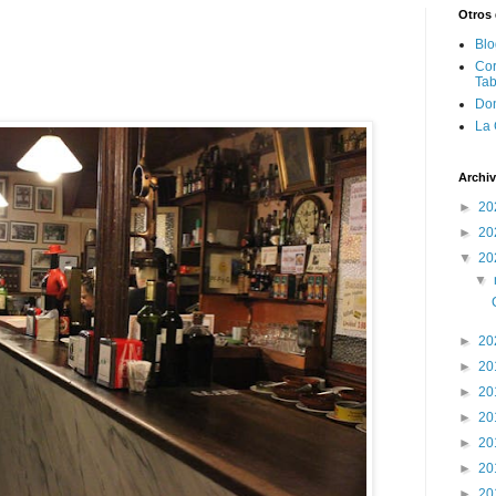
Otros 
Blo
Cor
Tab
Don
La 
Archiv
►
20
►
20
▼
20
▼
►
20
►
20
►
20
►
20
►
20
►
20
►
20