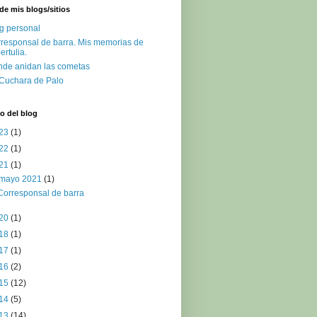
de mis blogs/sitios
g personal
responsal de barra. Mis memorias de
ertulia.
de anidan las cometas
Cuchara de Palo
o del blog
23
(1)
22
(1)
21
(1)
mayo 2021
(1)
Corresponsal de barra
20
(1)
18
(1)
17
(1)
16
(2)
15
(12)
14
(5)
13
(14)