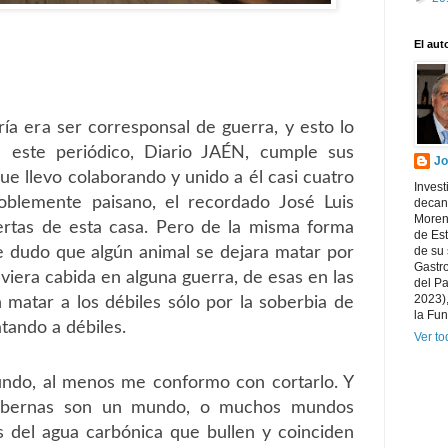
El aut
ría era ser corresponsal de guerra, y esto lo
 este periódico, Diario JAÉN, cumple sus
Jo
ue llevo colaborando y unido a él casi cuatro
Invest
blemente paisano, el recordado José Luis
decano
Morena
ertas de esta casa. Pero de la misma forma
de Es
 dudo que algún animal se dejara matar por
de su 
Gastr
viera cabida en alguna guerra, de esas en las
del P
2023),
matar a los débiles sólo por la soberbia de
la Fun
tando a débiles.
Ver to
ndo, al menos me conformo con cortarlo. Y
tabernas son un mundo, o muchos mundos
s del agua carbónica que bullen y coinciden