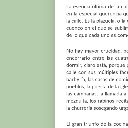
La esencia última de la cu
en la especial querencia q
la calle. Es la plazuela, o l
cuenco en el que se subli
de lo que cada uno es como
No hay mayor crueldad, po
encerrarlo entre las cuat
dormir, claro está, porque p
calle con sus múltiples face
barbería, las casas de com
pueblos, la puerta de la ig
las campanas, la llamada a 
mezquita, los rabinos reci
la churrería sosegando urg
El gran triunfo de la coci