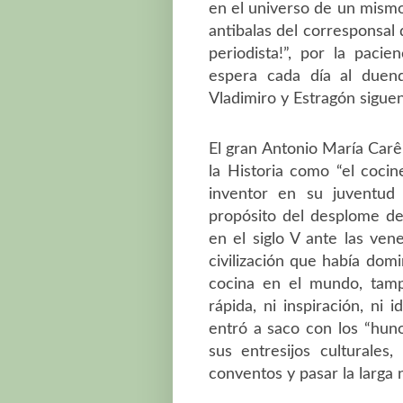
en el universo de un mismo
antibalas del corresponsal 
periodista!”, por la pacie
espera cada día al duen
Vladimiro y Estragón sigue
El gran Antonio María Carê
la Historia como “el cocin
inventor en su juventud 
propósito del desplome de
en el siglo V ante las ve
civilización que había do
cocina en el mundo, tampo
rápida, ni inspiración, ni
entró a saco con los “huno
sus entresijos culturales
conventos y pasar la larga